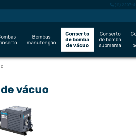
(11) 2207-4
Conserto
Conserto
Co
Bombas
Bombas
de bomba
de bomba
onserto
manutenção
de vácuo
submersa
b
uo
 de vácuo