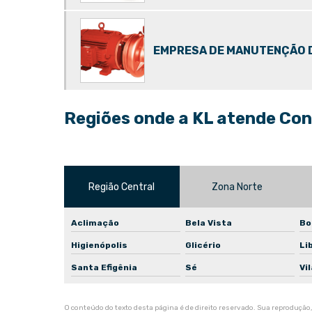
EMPRESA DE MANUTENÇÃO D
Regiões onde a KL atende Con
Região Central
Zona Norte
Aclimação
Bela Vista
Bo
Higienópolis
Glicério
Li
Santa Efigênia
Sé
Vi
O conteúdo do texto desta página é de direito reservado. Sua reprodução, 