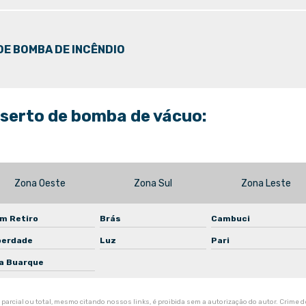
E BOMBA DE INCÊNDIO
serto de bomba de vácuo:
Zona Oeste
Zona Sul
Zona Leste
m Retiro
Brás
Cambuci
berdade
Luz
Pari
la Buarque
parcial ou total, mesmo citando nossos links, é proibida sem a autorização do autor. Crime de