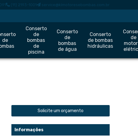
091
(11) 2193-1001
service@klmotoresebombas.com.br
Conserto
Conserto
Conse
nserto
de
Conserto
de
de
de
bombas
de bombas
bombas
motor
ombas
de
hidráulicas
de água
elétri
piscina
Solicite um orçamento
Informações