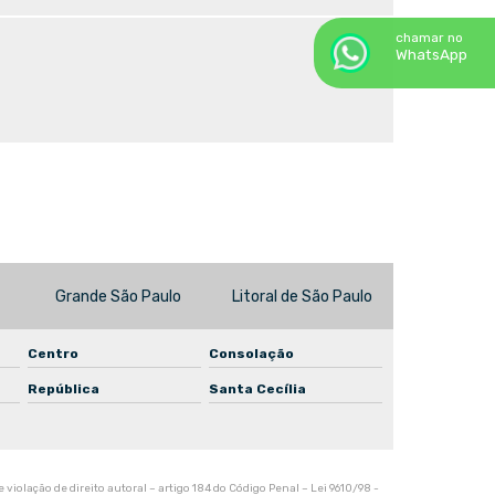
Recuperação de motores elétricos
chamar no
Rejuvenescimento de motor
WhatsApp
Rejuvenescimento de motores elétricos
Reparação de bombas
Reparação de bombas de água
Reparação de bombas de esgoto
Reparo de bomba
Grande São Paulo
Litoral de São Paulo
Reparo de bomba d'água
Reparo de bomba hidráulica
Centro
Consolação
República
Santa Cecília
Reparo de motor elétrico
Reparo de redutores
Reparo inversor de frequência
 violação de direito autoral – artigo 184 do Código Penal –
Lei 9610/98 -