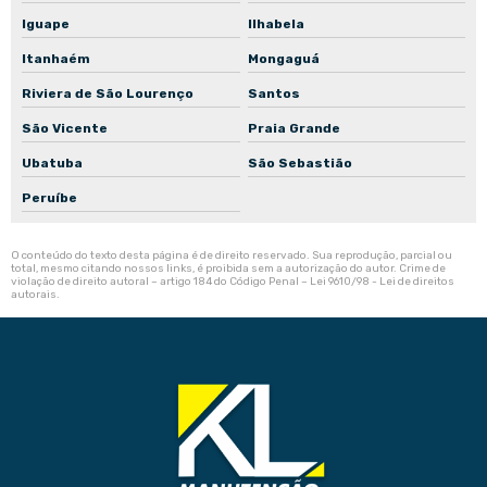
Iguape
Ilhabela
Itanhaém
Mongaguá
Riviera de São Lourenço
Santos
São Vicente
Praia Grande
Ubatuba
São Sebastião
Peruíbe
O conteúdo do texto desta página é de direito reservado. Sua reprodução, parcial ou
total, mesmo citando nossos links, é proibida sem a autorização do autor. Crime de
violação de direito autoral – artigo 184 do Código Penal –
Lei 9610/98 - Lei de direitos
autorais
.