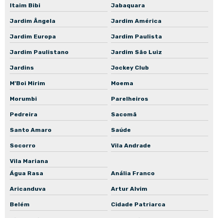
Itaim Bibi
Jabaquara
Oficina de rebobinamento de motores elétricos
Jardim Ângela
Jardim América
Manutenção de bombas d'água
Jardim Europa
Jardim Paulista
Manutenção de bombas hidráulicas em São Paulo
Jardim Paulistano
Jardim São Luiz
Manutenção de bombas industriais
Jardins
Jockey Club
Manutenção de conjuntos motobomba
M'Boi Mirim
Moema
Manutenção de motoredutores em São Paulo
Morumbi
Parelheiros
Manutenção de motores de indução
Pedreira
Sacomã
Manutenção de motores WEG
Santo Amaro
Saúde
Rebobinamento de motores em São Paulo
Socorro
Vila Andrade
Rebobinamento de motores industriais
Vila Mariana
Água Rasa
Anália Franco
Recuperação de bombas centrífugas industriais
Aricanduva
Artur Alvim
Recuperação de motores elétricos industriais
Belém
Cidade Patriarca
Reforma de motores elétricos industriais