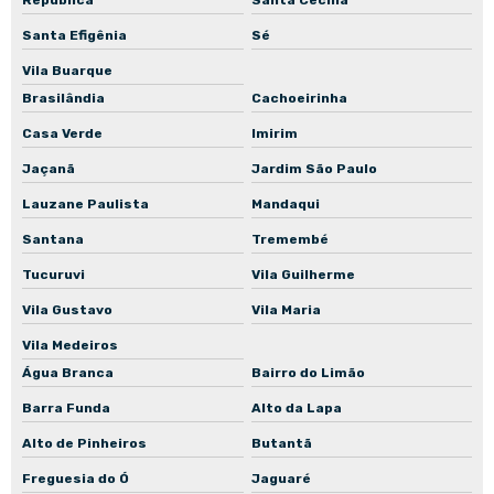
Manutenção corretiva de bomba in-line
Santa Efigênia
Sé
Manutenção preventiva de bomba centrífuga
Vila Buarque
Manutenção preventiva de bomba submersa
Brasilândia
Cachoeirinha
Manutenção preventiva de bomba submersível
Casa Verde
Imirim
Manutenção preventiva de bomba de recalque
Jaçanã
Jardim São Paulo
Manutenção preventiva de bomba de engrenagem
Lauzane Paulista
Mandaqui
Manutenção preventiva de bomba de incêndio
Santana
Tremembé
Manutenção preventiva de bomba para piscina
Tucuruvi
Vila Guilherme
Manutenção preventiva de bomba para poço
Vila Gustavo
Vila Maria
Manutenção preventiva de bomba para poço artesiano
Vila Medeiros
Água Branca
Bairro do Limão
Manutenção preventiva de bomba in-line
Barra Funda
Alto da Lapa
Manutenção corretiva de motoredutor
Alto de Pinheiros
Butantã
Manutenção corretiva de motor elétrico
Freguesia do Ó
Jaguaré
Manutenção corretiva de motor elétrico industrial