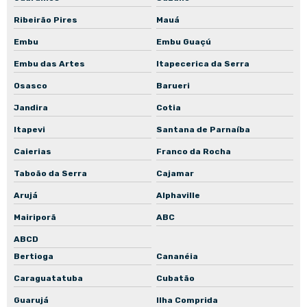
Ribeirão Pires
Mauá
Embu
Embu Guaçú
Embu das Artes
Itapecerica da Serra
Osasco
Barueri
Jandira
Cotia
Itapevi
Santana de Parnaíba
Caierias
Franco da Rocha
Taboão da Serra
Cajamar
Arujá
Alphaville
Mairiporã
ABC
ABCD
Bertioga
Cananéia
Caraguatatuba
Cubatão
Guarujá
Ilha Comprida