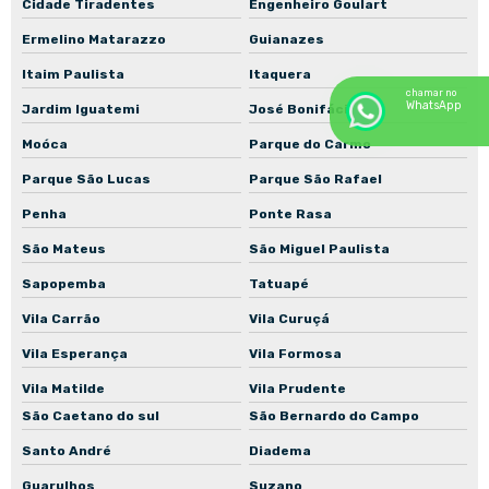
Cidade Tiradentes
Engenheiro Goulart
Reparo de bombas industriais
Ermelino Matarazzo
Guianazes
Assistência técnica de motores industriais
Itaim Paulista
Itaquera
Manutenção de motores para mineração
chamar no
WhatsApp
Jardim Iguatemi
José Bonifácio
Moóca
Parque do Carmo
Parque São Lucas
Parque São Rafael
Penha
Ponte Rasa
São Mateus
São Miguel Paulista
Sapopemba
Tatuapé
Vila Carrão
Vila Curuçá
Vila Esperança
Vila Formosa
Vila Matilde
Vila Prudente
São Caetano do sul
São Bernardo do Campo
Santo André
Diadema
Guarulhos
Suzano