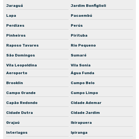
Jaraguá
Jardim Bonfiglioli
Manutenção corretiva de bomba mancalizada
Lapa
Pacaembú
Manutenção corretiva de bomba normalizada
Perdizes
Perús
Manutenção preventiva de motoredutor
Pinheiros
Pirituba
Manutenção preventiva de motor elétrico
Raposo Tavares
Rio Pequeno
Manutenção preventiva de motor elétrico industrial
São Domingos
Sumaré
Manutenção preventiva de bomba mancalizada
Vila Leopoldina
Vila Sonia
Manutenção preventiva de bomba normalizada
Aeroporto
Água Funda
Brooklin
Campo Belo
Empresa de manutenção de bomba centrífuga
Campo Grande
Campo Limpo
Empresa de manutenção de bomba submersa
Capão Redondo
Cidade Ademar
Empresa de manutenção de bomba submersível
Cidade Dutra
Cidade Jardim
Empresa de manutenção de bomba de recalque
Grajaú
Ibirapuera
Empresa de manutenção de bomba de engrenagem
Interlagos
Ipiranga
Empresa de manutenção de bomba de incêndio