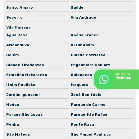
Santo Amaro
Saúde
Manutenção de bombas industriais
Socorro
Vila Andrade
Manutenção de conjuntos motobomba
Vila Mariana
Manutenção de motoredutores em São Paulo
Água Rasa
Anália Franco
Manutenção de motores de indução
Aricanduva
Artur Alvim
Manutenção de motores WEG
Belém
Cidade Patriarca
Rebobinamento de motores em São Paulo
Cidade Tiradentes
Engenheiro Goulart
Rebobinamento de motores industriais
Ermelino Matarazzo
Guianazes
chamar no
WhatsApp
Recuperação de bombas centrífugas industriais
Itaim Paulista
Itaquera
Recuperação de motores elétricos industriais
Jardim Iguatemi
José Bonifácio
Reforma de motores elétricos industriais
Moóca
Parque do Carmo
Reparo de bombas industriais
Parque São Lucas
Parque São Rafael
Assistência técnica de motores industriais
Penha
Ponte Rasa
São Mateus
São Miguel Paulista
Manutenção de motores para mineração