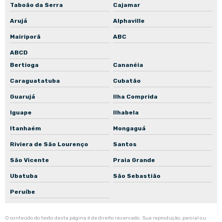
Taboão da Serra
Cajamar
Arujá
Alphaville
Mairiporã
ABC
ABCD
Bertioga
Cananéia
Caraguatatuba
Cubatão
Guarujá
Ilha Comprida
Iguape
Ilhabela
Itanhaém
Mongaguá
Riviera de São Lourenço
Santos
São Vicente
Praia Grande
Ubatuba
São Sebastião
Peruíbe
O conteúdo do texto desta página é de direito reservado. Sua reprodução, parcial ou