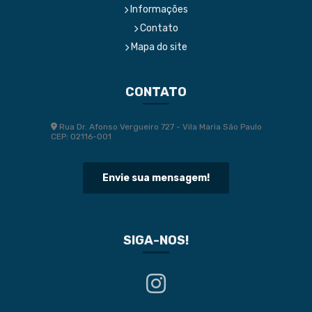
Informações
Contato
Mapa do site
CONTATO
Rua Dr. Afonso Vergueiro 727 - Vila Maria São Paulo
CEP: 02116-001
(11) 2207-4091
(11) 2193-1001
service@klmotoresebombas.com.br
Envie sua mensagem!
SIGA-NOS!