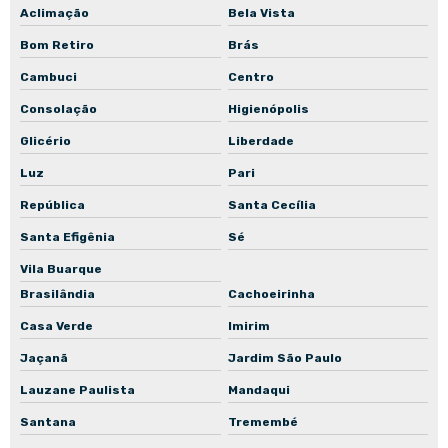
Troca de rolamento de motor
Aclimação
Bela Vista
Manutenção corretiva de bomba centrífuga
Bom Retiro
Brás
Cambuci
Centro
Manutenção corretiva de bomba submersa
Consolação
Higienópolis
Manutenção corretiva de bomba submersível
Glicério
Liberdade
Manutenção corretiva de bomba de recalque
Luz
Pari
Manutenção corretiva de bomba de engrenagem
República
Santa Cecília
Manutenção corretiva de bomba de incêndio
Santa Efigênia
Sé
Manutenção corretiva de bomba para piscina
Vila Buarque
Manutenção corretiva de bomba para poço
Brasilândia
Cachoeirinha
Manutenção corretiva de bomba para poço artesiano
Casa Verde
Imirim
Manutenção corretiva de bomba in-line
Jaçanã
Jardim São Paulo
Manutenção preventiva de bomba centrífuga
Lauzane Paulista
Mandaqui
Manutenção preventiva de bomba submersa
Santana
Tremembé