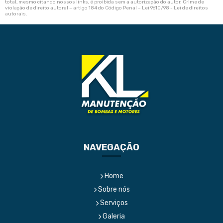
total, mesmo citando nossos links, é proibida sem a autorização do autor. Crime de
violação de direito autoral – artigo 184 do Código Penal –
Lei 9610/98 - Lei de direitos
autorais
.
NAVEGAÇÃO
Home
Sobre nós
Serviços
Galeria