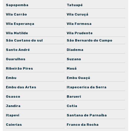
Sapopemba
Tatuapé
Vila Carrão
Vila Curuçá
Vila Esperança
Vila Formosa
Vila Matilde
Vila Prudente
São Caetano do sul
São Bernardo do Campo
Santo André
Diadema
Guarulhos
Suzano
Ribeirão Pires
Mauá
Embu
Embu Guaçú
Embu das Artes
Itapecerica da Serra
Osasco
Barueri
Jandira
Cotia
Itapevi
Santana de Parnaíba
Caierias
Franco da Rocha