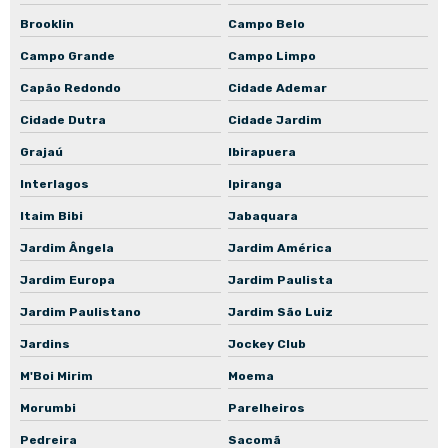
Brooklin
Campo Belo
Manutenção preventiva de motor elétrico
Campo Grande
Campo Limpo
Manutenção preventiva de motor elétrico industrial
Capão Redondo
Cidade Ademar
Manutenção preventiva de bomba mancalizada
Cidade Dutra
Cidade Jardim
Manutenção preventiva de bomba normalizada
Grajaú
Ibirapuera
Empresa de manutenção de bomba centrífuga
Interlagos
Ipiranga
Empresa de manutenção de bomba submersa
Itaim Bibi
Jabaquara
Empresa de manutenção de bomba submersível
Jardim Ângela
Jardim América
Empresa de manutenção de bomba de recalque
Jardim Europa
Jardim Paulista
Empresa de manutenção de bomba de engrenagem
Jardim Paulistano
Jardim São Luiz
Empresa de manutenção de bomba de incêndio
Jardins
Jockey Club
Oficina de rebobinamento de motores elétricos
M'Boi Mirim
Moema
Manutenção de bombas d'água
Morumbi
Parelheiros
Manutenção de bombas hidráulicas em São Paulo
Pedreira
Sacomã