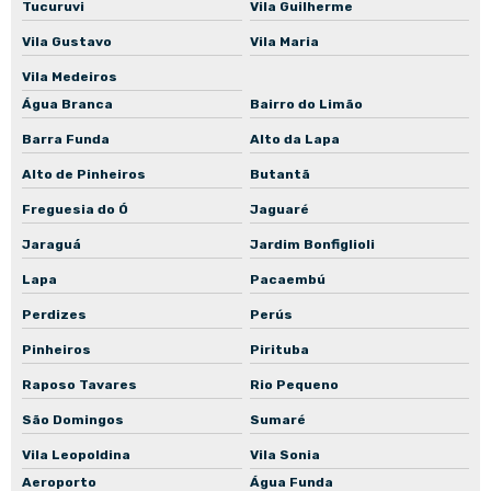
Manutenção preventiva de bomba submersível
Tucuruvi
Vila Guilherme
Manutenção preventiva de bomba de recalque
Vila Gustavo
Vila Maria
Vila Medeiros
Manutenção preventiva de bomba de engrenagem
Água Branca
Bairro do Limão
Manutenção preventiva de bomba de incêndio
Barra Funda
Alto da Lapa
Manutenção preventiva de bomba para piscina
Alto de Pinheiros
Butantã
Manutenção preventiva de bomba para poço
Freguesia do Ó
Jaguaré
Manutenção preventiva de bomba para poço artesiano
Jaraguá
Jardim Bonfiglioli
Manutenção preventiva de bomba in-line
Lapa
Pacaembú
Manutenção corretiva de motoredutor
Perdizes
Perús
Manutenção corretiva de motor elétrico
Pinheiros
Pirituba
Manutenção corretiva de motor elétrico industrial
Raposo Tavares
Rio Pequeno
Manutenção corretiva de bomba mancalizada
São Domingos
Sumaré
Manutenção corretiva de bomba normalizada
Vila Leopoldina
Vila Sonia
Aeroporto
Água Funda
Manutenção preventiva de motoredutor