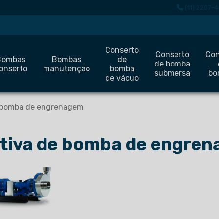
(11) 2207-4
Conserto
Conserto
Con
Bombas
Bombas
de
de bomba
onserto
manutenção
bomba
submersa
bo
de vácuo
 bomba de engrenagem
tiva de bomba de engre