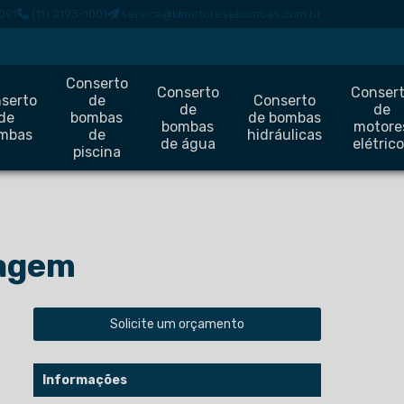
091
(11) 2193-1001
service@klmotoresebombas.com.br
Conserto
Conserto
Conser
serto
de
Conserto
de
de
de
bombas
de bombas
bombas
motore
mbas
de
hidráulicas
de água
elétric
piscina
nagem
Solicite um orçamento
Informações