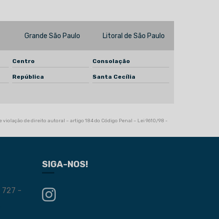
Recuperação de motores elétricos
Rejuvenescimento de motor
Grande São Paulo
Litoral de São Paulo
Rejuvenescimento de motores elétricos
Reparação de bombas
Centro
Consolação
República
Santa Cecília
Reparação de bombas de água
Reparação de bombas de esgoto
Reparo de bomba
 violação de direito autoral – artigo 184 do Código Penal –
Lei 9610/98 -
Reparo de bomba d'água
Reparo de bomba hidráulica
SIGA-NOS!
Reparo de motor elétrico
 727 -
Reparo de redutores
7-
Reparo inversor de frequência