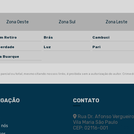
Zona Oeste
Zona Sul
Zona Leste
m Retiro
Brás
Cambuci
berdade
Luz
Pari
la Buarque
parcial ou total, mesmo citando nossos links, é proibida sem a autorização do autor. Crime de
EGAÇÃO
CONTATO
Rua Dr. Afonso Vergueiro
e
Vila Maria São Paulo
 nós
CEP: 02116-001
(11) 220
4091
(11) 2193-1001
ços