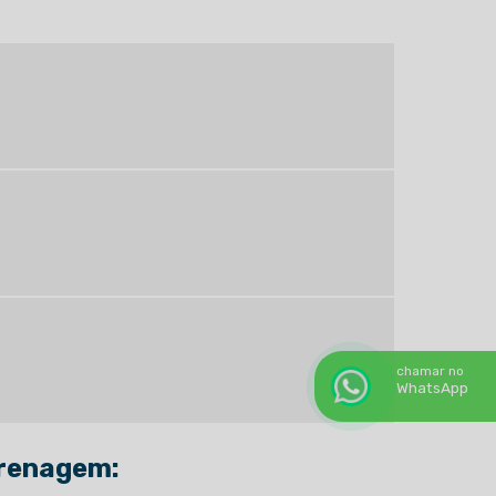
Motores elétricos trifásicos conserto
Painel elétrico manutenção
Rebobinagem de motores
Rebobinagem de motores de piscina
Rebobinagem de motores elétricos
Rebobinagem de motores elétricos preço
Rebobinamento de motores
Rebobinamento de motores elétricos
chamar no
Rebobinamento de motores preço
WhatsApp
Rebobinamento de motores valor
Recuperadora de motores elétricos
grenagem: