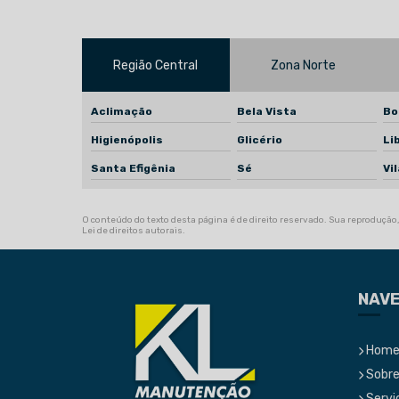
Região Central
Zona Norte
Aclimação
Bela Vista
Bo
Higienópolis
Glicério
Li
Santa Efigênia
Sé
Vi
O conteúdo do texto desta página é de direito reservado. Sua reprodução, 
Lei de direitos autorais
.
NAV
Hom
Sobre
Servi