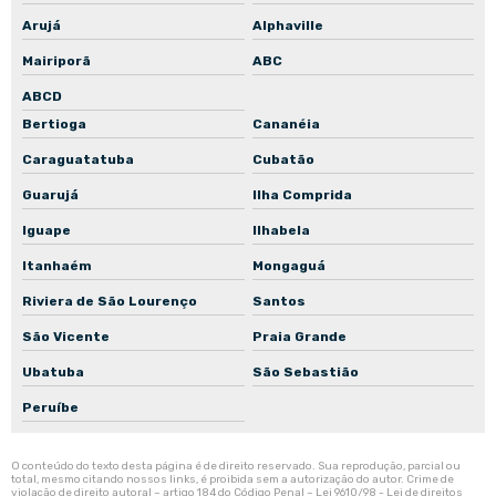
Arujá
Alphaville
Mairiporã
ABC
ABCD
Bertioga
Cananéia
Caraguatatuba
Cubatão
Guarujá
Ilha Comprida
Iguape
Ilhabela
Itanhaém
Mongaguá
Riviera de São Lourenço
Santos
São Vicente
Praia Grande
Ubatuba
São Sebastião
Peruíbe
O conteúdo do texto desta página é de direito reservado. Sua reprodução, parcial ou
total, mesmo citando nossos links, é proibida sem a autorização do autor. Crime de
violação de direito autoral – artigo 184 do Código Penal –
Lei 9610/98 - Lei de direitos