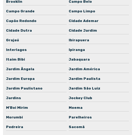
Manutenção preventiva de bomba mancalizada
Brooklin
Campo Belo
Manutenção preventiva de bomba normalizada
Campo Grande
Campo Limpo
Capão Redondo
Cidade Ademar
Empresa de manutenção de bomba centrífuga
Cidade Dutra
Cidade Jardim
Empresa de manutenção de bomba submersa
Grajaú
Ibirapuera
Empresa de manutenção de bomba submersível
Interlagos
Ipiranga
Empresa de manutenção de bomba de recalque
Itaim Bibi
Jabaquara
Empresa de manutenção de bomba de engrenagem
Jardim Ângela
Jardim América
Empresa de manutenção de bomba de incêndio
Jardim Europa
Jardim Paulista
Oficina de rebobinamento de motores elétricos
Jardim Paulistano
Jardim São Luiz
Manutenção de bombas d'água
Jardins
Jockey Club
Manutenção de bombas hidráulicas em São Paulo
M'Boi Mirim
Moema
Manutenção de bombas industriais
Morumbi
Parelheiros
Manutenção de conjuntos motobomba
Pedreira
Sacomã
Manutenção de motoredutores em São Paulo