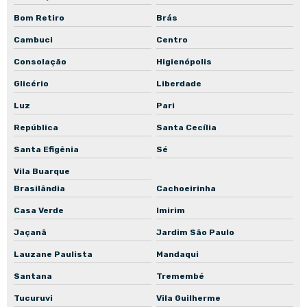
Manutenção corretiva de bomba submersível
Bom Retiro
Brás
Manutenção corretiva de bomba de recalque
Cambuci
Centro
Manutenção corretiva de bomba de engrenagem
Consolação
Higienópolis
Manutenção corretiva de bomba de incêndio
Glicério
Liberdade
Manutenção corretiva de bomba para piscina
Luz
Pari
Manutenção corretiva de bomba para poço
República
Santa Cecília
Manutenção corretiva de bomba para poço artesiano
Santa Efigênia
Sé
Vila Buarque
Manutenção corretiva de bomba in-line
Brasilândia
Cachoeirinha
Manutenção preventiva de bomba centrífuga
Casa Verde
Imirim
Manutenção preventiva de bomba submersa
Jaçanã
Jardim São Paulo
Manutenção preventiva de bomba submersível
Lauzane Paulista
Mandaqui
Manutenção preventiva de bomba de recalque
Santana
Tremembé
Manutenção preventiva de bomba de engrenagem
Tucuruvi
Vila Guilherme