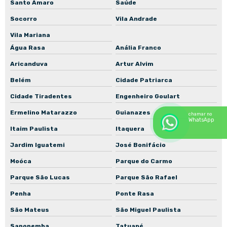
Santo Amaro
Saúde
Manutenção de motores de indução
Socorro
Vila Andrade
Manutenção de motores WEG
Vila Mariana
Água Rasa
Anália Franco
Rebobinamento de motores em São Paulo
Aricanduva
Artur Alvim
Rebobinamento de motores industriais
Belém
Cidade Patriarca
Recuperação de bombas centrífugas industriais
Cidade Tiradentes
Engenheiro Goulart
Recuperação de motores elétricos industriais
Ermelino Matarazzo
Guianazes
chamar no
Reforma de motores elétricos industriais
WhatsApp
Itaim Paulista
Itaquera
Reparo de bombas industriais
Jardim Iguatemi
José Bonifácio
Assistência técnica de motores industriais
Moóca
Parque do Carmo
Manutenção de motores para mineração
Parque São Lucas
Parque São Rafael
Penha
Ponte Rasa
São Mateus
São Miguel Paulista
Sapopemba
Tatuapé