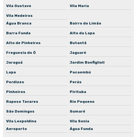
Manutenção preventiva de bomba de incêndio
Vila Gustavo
Vila Maria
Manutenção preventiva de bomba para piscina
Vila Medeiros
Manutenção preventiva de bomba para poço
Água Branca
Bairro do Limão
Barra Funda
Alto da Lapa
Manutenção preventiva de bomba para poço artesiano
Alto de Pinheiros
Butantã
Manutenção preventiva de bomba in-line
Freguesia do Ó
Jaguaré
Manutenção corretiva de motoredutor
Jaraguá
Jardim Bonfiglioli
Manutenção corretiva de motor elétrico
Lapa
Pacaembú
Manutenção corretiva de motor elétrico industrial
Perdizes
Perús
Manutenção corretiva de bomba mancalizada
Pinheiros
Pirituba
Manutenção corretiva de bomba normalizada
Raposo Tavares
Rio Pequeno
Manutenção preventiva de motoredutor
São Domingos
Sumaré
Manutenção preventiva de motor elétrico
Vila Leopoldina
Vila Sonia
Manutenção preventiva de motor elétrico industrial
Aeroporto
Água Funda