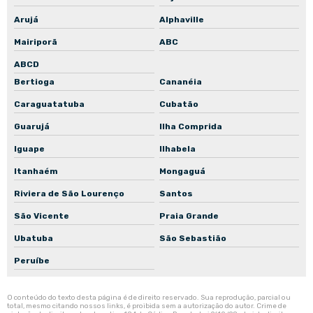
Arujá
Alphaville
Mairiporã
ABC
ABCD
Bertioga
Cananéia
Caraguatatuba
Cubatão
Guarujá
Ilha Comprida
Iguape
Ilhabela
Itanhaém
Mongaguá
Riviera de São Lourenço
Santos
São Vicente
Praia Grande
Ubatuba
São Sebastião
Peruíbe
O conteúdo do texto desta página é de direito reservado. Sua reprodução, parcial ou
total, mesmo citando nossos links, é proibida sem a autorização do autor. Crime de