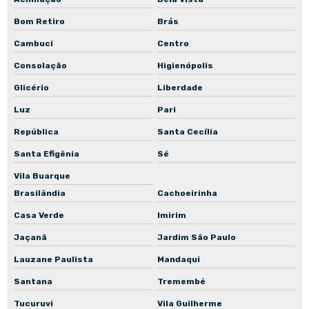
Manutenção corretiva de bomba submersível
Bom Retiro
Brás
Manutenção corretiva de bomba de recalque
Cambuci
Centro
Manutenção corretiva de bomba de engrenagem
Consolação
Higienópolis
Manutenção corretiva de bomba de incêndio
Glicério
Liberdade
Manutenção corretiva de bomba para piscina
Luz
Pari
Manutenção corretiva de bomba para poço
República
Santa Cecília
Manutenção corretiva de bomba para poço artesiano
Santa Efigênia
Sé
Manutenção corretiva de bomba in-line
Vila Buarque
Brasilândia
Cachoeirinha
Manutenção preventiva de bomba centrífuga
Casa Verde
Imirim
Manutenção preventiva de bomba submersa
Jaçanã
Jardim São Paulo
Manutenção preventiva de bomba submersível
Lauzane Paulista
Mandaqui
Manutenção preventiva de bomba de recalque
Santana
Tremembé
Manutenção preventiva de bomba de engrenagem
Tucuruvi
Vila Guilherme