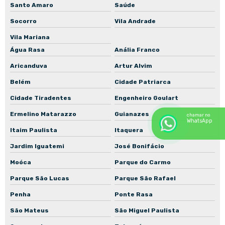
Santo Amaro
Saúde
Manutenção de motores de indução
Socorro
Vila Andrade
Manutenção de motores WEG
Vila Mariana
Rebobinamento de motores em São Paulo
Água Rasa
Anália Franco
Aricanduva
Artur Alvim
Rebobinamento de motores industriais
Belém
Cidade Patriarca
Recuperação de bombas centrífugas industriais
Cidade Tiradentes
Engenheiro Goulart
Recuperação de motores elétricos industriais
Ermelino Matarazzo
Guianazes
chamar no
Reforma de motores elétricos industriais
WhatsApp
Itaim Paulista
Itaquera
Reparo de bombas industriais
Jardim Iguatemi
José Bonifácio
Assistência técnica de motores industriais
Moóca
Parque do Carmo
Manutenção de motores para mineração
Parque São Lucas
Parque São Rafael
Penha
Ponte Rasa
São Mateus
São Miguel Paulista