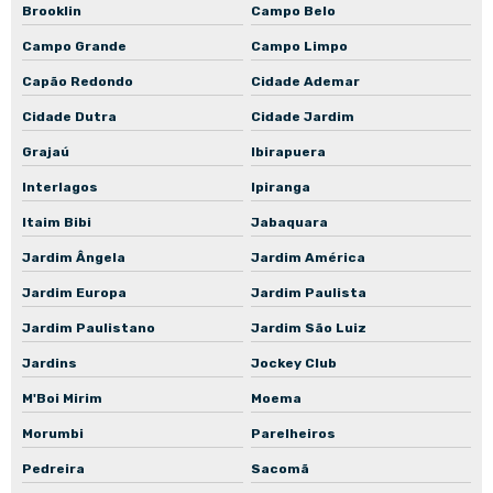
Manutenção preventiva de bomba mancalizada
Brooklin
Campo Belo
Manutenção preventiva de bomba normalizada
Campo Grande
Campo Limpo
Empresa de manutenção de bomba centrífuga
Capão Redondo
Cidade Ademar
Empresa de manutenção de bomba submersa
Cidade Dutra
Cidade Jardim
Empresa de manutenção de bomba submersível
Grajaú
Ibirapuera
Interlagos
Ipiranga
Empresa de manutenção de bomba de recalque
Itaim Bibi
Jabaquara
Empresa de manutenção de bomba de engrenagem
Jardim Ângela
Jardim América
Empresa de manutenção de bomba de incêndio
Jardim Europa
Jardim Paulista
Oficina de rebobinamento de motores elétricos
Jardim Paulistano
Jardim São Luiz
Manutenção de bombas d'água
Jardins
Jockey Club
Manutenção de bombas hidráulicas em São Paulo
M'Boi Mirim
Moema
Manutenção de bombas industriais
Morumbi
Parelheiros
Manutenção de conjuntos motobomba
Pedreira
Sacomã
Manutenção de motoredutores em São Paulo