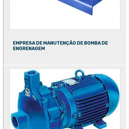
Rebobinagem de motores elétricos preço
Rebobinamento de motores
Rebobinamento de motores elétricos
Rebobinamento de motores preço
EMPRESA DE MANUTENÇÃO DE BOMBA DE
Rebobinamento de motores valor
ENGRENAGEM
Recuperadora de motores elétricos
Recuperação de motores elétricos
Rejuvenescimento de motor
Rejuvenescimento de motores elétricos
Reparação de bombas
Reparação de bombas de água
Reparação de bombas de esgoto
Reparo de bomba