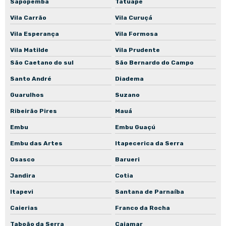
Sapopemba
Tatuapé
Vila Carrão
Vila Curuçá
Vila Esperança
Vila Formosa
Vila Matilde
Vila Prudente
São Caetano do sul
São Bernardo do Campo
Santo André
Diadema
Guarulhos
Suzano
Ribeirão Pires
Mauá
Embu
Embu Guaçú
Embu das Artes
Itapecerica da Serra
Osasco
Barueri
Jandira
Cotia
Itapevi
Santana de Parnaíba
Caierias
Franco da Rocha
Taboão da Serra
Cajamar