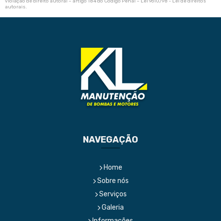
violação de direito autoral – artigo 184 do Código Penal –
Lei 9610/98 - Lei de direitos
autorais
.
NAVEGAÇÃO
Home
Sobre nós
Serviços
Galeria
Informações