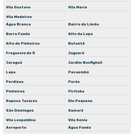
Manutenção preventiva de bomba de incêndio
Vila Gustavo
Vila Maria
Manutenção preventiva de bomba para piscina
Vila Medeiros
Manutenção preventiva de bomba para poço
Água Branca
Bairro do Limão
Manutenção preventiva de bomba para poço artesiano
Barra Funda
Alto da Lapa
Manutenção preventiva de bomba in-line
Alto de Pinheiros
Butantã
Freguesia do Ó
Jaguaré
Manutenção corretiva de motoredutor
Jaraguá
Jardim Bonfiglioli
Manutenção corretiva de motor elétrico
Lapa
Pacaembú
Manutenção corretiva de motor elétrico industrial
Perdizes
Perús
Manutenção corretiva de bomba mancalizada
Pinheiros
Pirituba
Manutenção corretiva de bomba normalizada
Raposo Tavares
Rio Pequeno
Manutenção preventiva de motoredutor
São Domingos
Sumaré
Manutenção preventiva de motor elétrico
Vila Leopoldina
Vila Sonia
Manutenção preventiva de motor elétrico industrial
Aeroporto
Água Funda