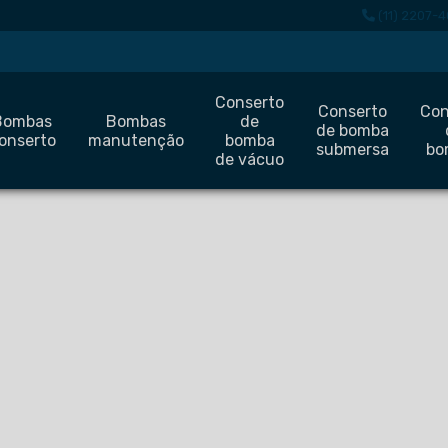
(11) 2207-4
Conserto
Conserto
Con
Bombas
Bombas
de
de bomba
onserto
manutenção
bomba
submersa
bo
de vácuo