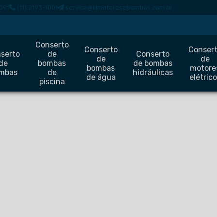
091
(11) 2193-1001
service@klmotoresebombas.com.br
Conserto
Conserto
Conser
serto
de
Conserto
de
de
de
bombas
de bombas
bombas
motore
mbas
de
hidráulicas
de água
elétric
piscina