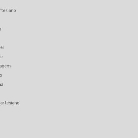
rtesiano
a
el
ue
nagem
o
na
artesiano