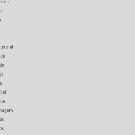
trial
a
a
ustrial
ada
da
ga
a
vel
que
enagem
dio
os