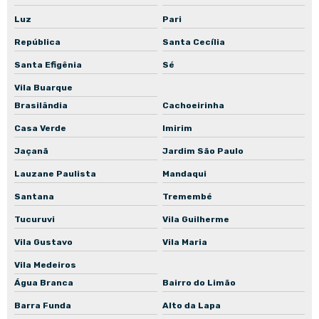
Luz
Pari
Manutenção corretiva de bomba de engrenagem
República
Santa Cecília
Manutenção corretiva de bomba de incêndio
Santa Efigênia
Sé
Manutenção corretiva de bomba para piscina
Vila Buarque
Manutenção corretiva de bomba para poço
Brasilândia
Cachoeirinha
Manutenção corretiva de bomba para poço artesiano
Casa Verde
Imirim
Manutenção corretiva de bomba in-line
Jaçanã
Jardim São Paulo
Manutenção preventiva de bomba centrífuga
Lauzane Paulista
Mandaqui
Manutenção preventiva de bomba submersa
Santana
Tremembé
Manutenção preventiva de bomba submersível
Tucuruvi
Vila Guilherme
Manutenção preventiva de bomba de recalque
Vila Gustavo
Vila Maria
Vila Medeiros
Manutenção preventiva de bomba de engrenagem
Água Branca
Bairro do Limão
Manutenção preventiva de bomba de incêndio
Barra Funda
Alto da Lapa
Manutenção preventiva de bomba para piscina