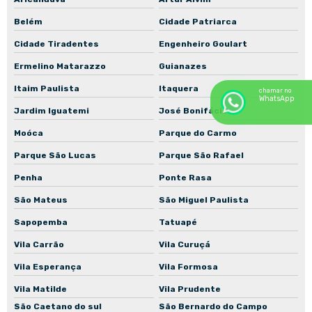
Manutenção de motores WEG
Belém
Cidade Patriarca
Rebobinamento de motores em São Paulo
Cidade Tiradentes
Engenheiro Goulart
Rebobinamento de motores industriais
Ermelino Matarazzo
Guianazes
Recuperação de bombas centrífugas industriais
Itaim Paulista
Itaquera
chamar no
WhatsApp
Recuperação de motores elétricos industriais
Jardim Iguatemi
José Bonifácio
Reforma de motores elétricos industriais
Moóca
Parque do Carmo
Reparo de bombas industriais
Parque São Lucas
Parque São Rafael
Assistência técnica de motores industriais
Penha
Ponte Rasa
São Mateus
São Miguel Paulista
Manutenção de motores para mineração
Sapopemba
Tatuapé
Vila Carrão
Vila Curuçá
Vila Esperança
Vila Formosa
Vila Matilde
Vila Prudente
São Caetano do sul
São Bernardo do Campo