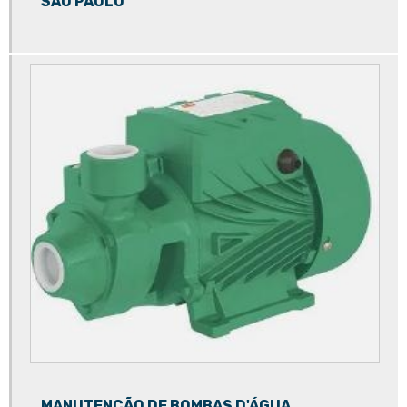
SÃO PAULO
Rebobinamento de motores
Rebobinamento de motores elétricos
Rebobinamento de motores preço
Rebobinamento de motores valor
Recuperadora de motores elétricos
Recuperação de motores elétricos
Rejuvenescimento de motor
Rejuvenescimento de motores elétricos
Reparação de bombas
Reparação de bombas de água
Reparação de bombas de esgoto
Reparo de bomba
Reparo de bomba d'água
MANUTENÇÃO DE BOMBAS D'ÁGUA