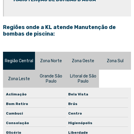
Reparo de bomba hidráulica
Reparo de motor elétrico
Reparo de redutores
Regiões onde a KL atende Manutenção de
Reparo inversor de frequência
bombas de piscina:
Retífica de motores elétricos
Sistema de pressurização
Região Central
Zona Norte
Zona Oeste
Zona Sul
Sistema de pressurização de incêndio
Sistema de pressurização de água
Grande São
Litoral de São
Zona Leste
Paulo
Paulo
Troca de rolamento
Troca de rolamento de motor
Aclimação
Bela Vista
Manutenção corretiva de bomba centrífuga
Bom Retiro
Brás
Cambuci
Centro
Manutenção corretiva de bomba submersa
Consolação
Higienópolis
Manutenção corretiva de bomba submersível
Glicério
Liberdade
Manutenção corretiva de bomba de recalque