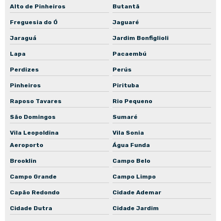
Alto de Pinheiros
Butantã
Manutenção preventiva de bomba para poço
Freguesia do Ó
Jaguaré
Manutenção preventiva de bomba para poço artesiano
Jaraguá
Jardim Bonfiglioli
Manutenção preventiva de bomba in-line
Lapa
Pacaembú
Manutenção corretiva de motoredutor
Perdizes
Perús
Manutenção corretiva de motor elétrico
Pinheiros
Pirituba
Manutenção corretiva de motor elétrico industrial
Raposo Tavares
Rio Pequeno
Manutenção corretiva de bomba mancalizada
São Domingos
Sumaré
Manutenção corretiva de bomba normalizada
Vila Leopoldina
Vila Sonia
Aeroporto
Água Funda
Manutenção preventiva de motoredutor
Brooklin
Campo Belo
Manutenção preventiva de motor elétrico
Campo Grande
Campo Limpo
Manutenção preventiva de motor elétrico industrial
Capão Redondo
Cidade Ademar
Manutenção preventiva de bomba mancalizada
Cidade Dutra
Cidade Jardim
Manutenção preventiva de bomba normalizada