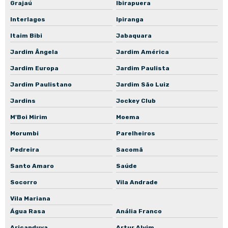
Grajaú
Ibirapuera
Empresa de manutenção de bomba centrífuga
Interlagos
Ipiranga
Empresa de manutenção de bomba submersa
Itaim Bibi
Jabaquara
Empresa de manutenção de bomba submersível
Jardim Ângela
Jardim América
Empresa de manutenção de bomba de recalque
Jardim Europa
Jardim Paulista
Empresa de manutenção de bomba de engrenagem
Jardim Paulistano
Jardim São Luiz
Empresa de manutenção de bomba de incêndio
Jardins
Jockey Club
Oficina de rebobinamento de motores elétricos
M'Boi Mirim
Moema
Manutenção de bombas d'água
Morumbi
Parelheiros
Manutenção de bombas hidráulicas em São Paulo
Pedreira
Sacomã
Santo Amaro
Saúde
Manutenção de bombas industriais
Socorro
Vila Andrade
Manutenção de conjuntos motobomba
Vila Mariana
Manutenção de motoredutores em São Paulo
Água Rasa
Anália Franco
Manutenção de motores de indução
Aricanduva
Artur Alvim