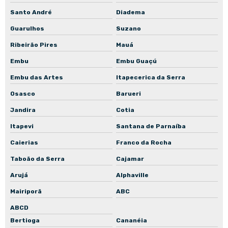
Santo André
Diadema
Guarulhos
Suzano
Ribeirão Pires
Mauá
Embu
Embu Guaçú
Embu das Artes
Itapecerica da Serra
Osasco
Barueri
Jandira
Cotia
Itapevi
Santana de Parnaíba
Caierias
Franco da Rocha
Taboão da Serra
Cajamar
Arujá
Alphaville
Mairiporã
ABC
ABCD
Bertioga
Cananéia