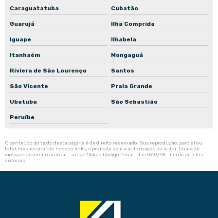
Caraguatatuba
Cubatão
Guarujá
Ilha Comprida
Iguape
Ilhabela
Itanhaém
Mongaguá
Riviera de São Lourenço
Santos
São Vicente
Praia Grande
Ubatuba
São Sebastião
Peruíbe
O conteúdo do texto desta página é de direito reservado. Sua reprodução, parcial ou
total, mesmo citando nossos links, é proibida sem a autorização do autor. Crime de
violação de direito autoral – artigo 184 do Código Penal –
Lei 9610/98 - Lei de direitos
autorais
.